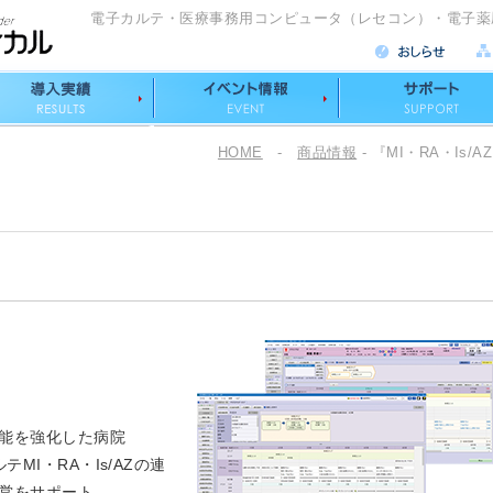
電子カルテ・医療事務用コンピュータ（レセコン）・電子薬
HOME
-
商品情報
- 『MI・RA・Is/A
能を強化した病院
ルテMI・RA・Is/AZの連
営をサポート。